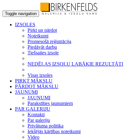
Toggle navigation
IZSOLES
Pirkt un pārdot
Noteikumi
Promesošā reģistrācija
Piedāvāt darbu
Tiešsaites izsole
NEDĒĻAS IZSOĻU LABĀKIE REZULTĀTI
Visas izsoles
PIRKT MĀKSLU
PĀRDOT MĀKSLU
JAUNUMI
JAUNUMI
Parakstīties jaunumiem
PAR GALERIJU
Kontakti
Par galeriju
Privātuma politika
Iekšējās kārtības noteikumi
Video