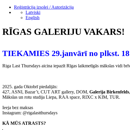
Reģistrācija izsolei / Autorizācija
Latviski
English
RĪGAS GALERIJU VAKARS!
TIEKAMIES 29.janvārī no plkst. 18:
Riga Last Thursdays aicina iepazīt Rīgas laikmetīgās mākslas vidi brīv
2025. gada Oktobrī
piedalijās:
427, ASNI, Bazar’t, CUT ART gallery, DOM,
Galerija Birkenfelds
Mākslas un rotu studija Liepa, RAA space, RIXC x KIM, TUR.
Ieeja bez maksas
Instagram:
@rigalastthursdays
KĀ MŪS ATRASTS?