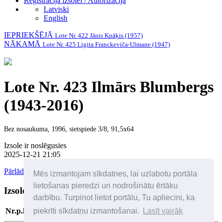
Reģistrācija izsolei / Autorizācija
Latviski
English
IEPRIEKŠĒJĀ
Lote Nr. 422 Jānis Knāķis (1957)
NĀKAMĀ
Lote Nr. 425 Ligita Franckeviča-Ulmane (1947)
Lote Nr. 423 Ilmārs Blumbergs
(1943-2016)
Bez nosaukuma, 1996, sietspiede 3/8, 91,5x64
Izsole ir noslēgusies
2025-12-21 21:05
Pārlādēt lapu
Mēs izmantojam sīkdatnes, lai uzlabotu portāla
lietošanas pieredzi un nodrošinātu ērtāku
Izsoles dalībnieki
Palīdzība
darbību. Turpinot lietot portālu, Tu apliecini, ka
piekrīti sīkdatņu izmantošanai.
Lasīt vairāk
Nr.p.k
Solītājs
Datums/laiks
Solītā cena