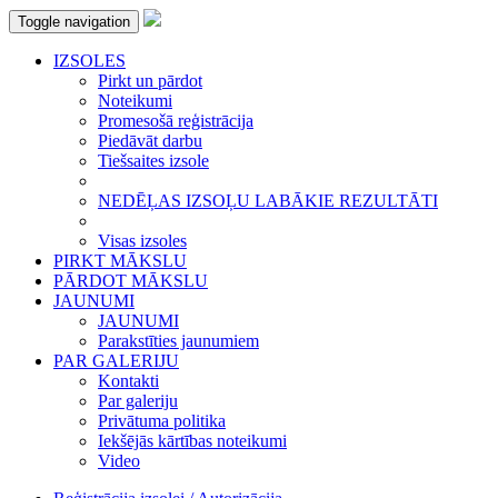
Toggle navigation
IZSOLES
Pirkt un pārdot
Noteikumi
Promesošā reģistrācija
Piedāvāt darbu
Tiešsaites izsole
NEDĒĻAS IZSOĻU LABĀKIE REZULTĀTI
Visas izsoles
PIRKT MĀKSLU
PĀRDOT MĀKSLU
JAUNUMI
JAUNUMI
Parakstīties jaunumiem
PAR GALERIJU
Kontakti
Par galeriju
Privātuma politika
Iekšējās kārtības noteikumi
Video