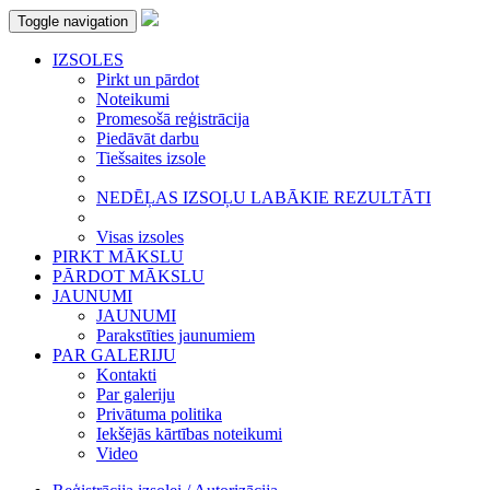
Toggle navigation
IZSOLES
Pirkt un pārdot
Noteikumi
Promesošā reģistrācija
Piedāvāt darbu
Tiešsaites izsole
NEDĒĻAS IZSOĻU LABĀKIE REZULTĀTI
Visas izsoles
PIRKT MĀKSLU
PĀRDOT MĀKSLU
JAUNUMI
JAUNUMI
Parakstīties jaunumiem
PAR GALERIJU
Kontakti
Par galeriju
Privātuma politika
Iekšējās kārtības noteikumi
Video