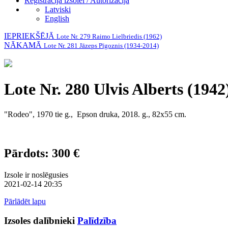
Reģistrācija izsolei / Autorizācija
Latviski
English
IEPRIEKŠĒJĀ
Lote Nr. 279 Raimo Lielbriedis (1962)
NĀKAMĀ
Lote Nr. 281 Jāzeps Pīgoznis (1934-2014)
Lote Nr. 280 Ulvis Alberts (1942
"Rodeo", 1970 tie g., Epson druka, 2018. g., 82x55 cm.
Pārdots: 300 €
Izsole ir noslēgusies
2021-02-14 20:35
Pārlādēt lapu
Izsoles dalībnieki
Palīdzība