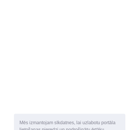
Mēs izmantojam sīkdatnes, lai uzlabotu portāla
lietošanas pieredzi un nodrošinātu ērtāku