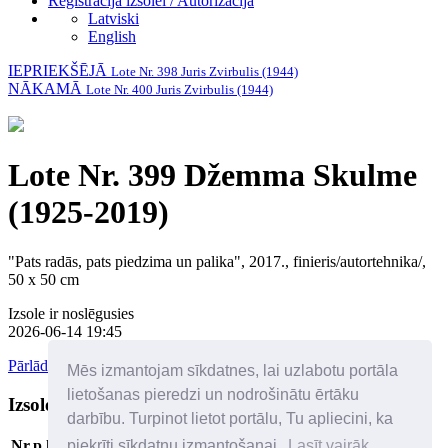
Reģistrācija izsolei / Autorizācija
Latviski
English
IEPRIEKŠĒJĀ
Lote Nr. 398 Juris Zvirbulis (1944)
NĀKAMĀ
Lote Nr. 400 Juris Zvirbulis (1944)
Lote Nr. 399 Džemma Skulme
(1925-2019)
"Pats radās, pats piedzima un palika", 2017., finieris/autortehnika/,
50 x 50 cm
Izsole ir noslēgusies
2026-06-14 19:45
Pārlādēt lapu
Mēs izmantojam sīkdatnes, lai uzlabotu portāla
lietošanas pieredzi un nodrošinātu ērtāku
Izsoles dalībnieki
Palīdzība
darbību. Turpinot lietot portālu, Tu apliecini, ka
piekrīti sīkdatņu izmantošanai.
Lasīt vairāk
Nr.p.k
Solītājs
Datums/laiks
Solītā cena