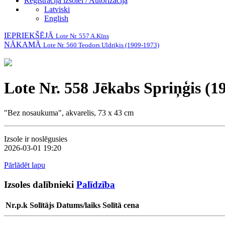
Reģistrācija izsolei / Autorizācija
Latviski
English
IEPRIEKŠĒJĀ
Lote Nr. 557 A.Kīns
NĀKAMĀ
Lote Nr. 560 Teodors Uldriķis (1909-1973)
Lote Nr. 558 Jēkabs Spriņģis (19
"Bez nosaukuma", akvarelis, 73 x 43 cm
Izsole ir noslēgusies
2026-03-01 19:20
Pārlādēt lapu
Izsoles dalībnieki
Palīdzība
Nr.p.k
Solītājs
Datums/laiks
Solītā cena