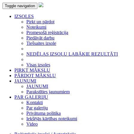
Toggle navigation
IZSOLES
Pirkt un pārdot
Noteikumi
Promesošā reģistrācija
Piedāvāt darbu
Tiešsaites izsole
NEDĒĻAS IZSOĻU LABĀKIE REZULTĀTI
Visas izsoles
PIRKT MĀKSLU
PĀRDOT MĀKSLU
JAUNUMI
JAUNUMI
Parakstīties jaunumiem
PAR GALERIJU
Kontakti
Par galeriju
Privātuma politika
Iekšējās kārtības noteikumi
Video