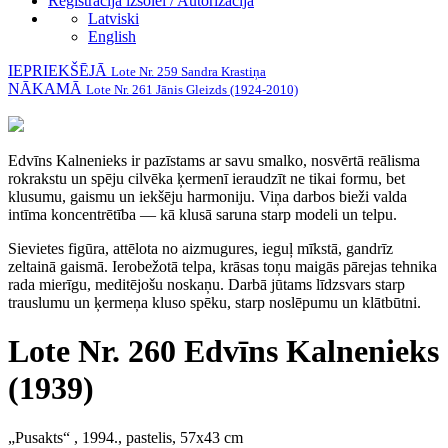
Reģistrācija izsolei / Autorizācija
Latviski
English
IEPRIEKŠĒJĀ
Lote Nr. 259 Sandra Krastiņa
NĀKAMĀ
Lote Nr. 261 Jānis Gleizds (1924-2010)
Edvīns Kalnenieks ir pazīstams ar savu smalko, nosvērtā reālisma
rokrakstu un spēju cilvēka ķermenī ieraudzīt ne tikai formu, bet
klusumu, gaismu un iekšēju harmoniju. Viņa darbos bieži valda
intīma koncentrētība — kā klusā saruna starp modeli un telpu.
Sievietes figūra, attēlota no aizmugures, ieguļ mīkstā, gandrīz
zeltainā gaismā. Ierobežotā telpa, krāsas toņu maigās pārejas tehnika
rada mierīgu, meditējošu noskaņu. Darbā jūtams līdzsvars starp
trauslumu un ķermeņa kluso spēku, starp noslēpumu un klātbūtni.
Lote Nr. 260 Edvīns Kalnenieks
(1939)
„Pusakts“ , 1994., pastelis, 57x43 cm