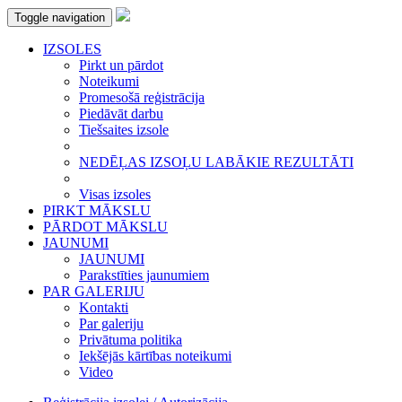
Toggle navigation
IZSOLES
Pirkt un pārdot
Noteikumi
Promesošā reģistrācija
Piedāvāt darbu
Tiešsaites izsole
NEDĒĻAS IZSOĻU LABĀKIE REZULTĀTI
Visas izsoles
PIRKT MĀKSLU
PĀRDOT MĀKSLU
JAUNUMI
JAUNUMI
Parakstīties jaunumiem
PAR GALERIJU
Kontakti
Par galeriju
Privātuma politika
Iekšējās kārtības noteikumi
Video