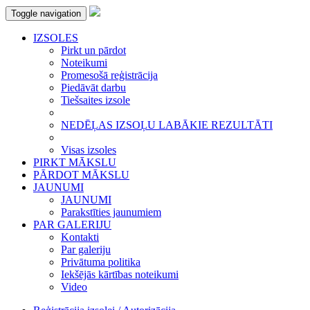
Toggle navigation
IZSOLES
Pirkt un pārdot
Noteikumi
Promesošā reģistrācija
Piedāvāt darbu
Tiešsaites izsole
NEDĒĻAS IZSOĻU LABĀKIE REZULTĀTI
Visas izsoles
PIRKT MĀKSLU
PĀRDOT MĀKSLU
JAUNUMI
JAUNUMI
Parakstīties jaunumiem
PAR GALERIJU
Kontakti
Par galeriju
Privātuma politika
Iekšējās kārtības noteikumi
Video