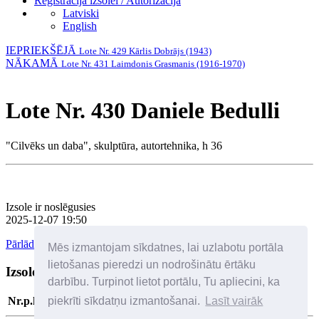
Reģistrācija izsolei / Autorizācija
Latviski
English
IEPRIEKŠĒJĀ
Lote Nr. 429 Kārlis Dobrājs (1943)
NĀKAMĀ
Lote Nr. 431 Laimdonis Grasmanis (1916-1970)
Lote Nr. 430 Daniele Bedulli
"Cilvēks un daba", skulptūra, autortehnika, h 36
Izsole ir noslēgusies
2025-12-07 19:50
Pārlādēt lapu
Mēs izmantojam sīkdatnes, lai uzlabotu portāla
lietošanas pieredzi un nodrošinātu ērtāku
Izsoles dalībnieki
Palīdzība
darbību. Turpinot lietot portālu, Tu apliecini, ka
piekrīti sīkdatņu izmantošanai.
Lasīt vairāk
Nr.p.k
Solītājs
Datums/laiks
Solītā cena