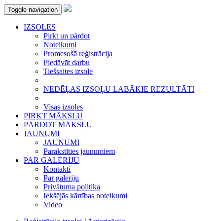
Toggle navigation
IZSOLES
Pirkt un pārdot
Noteikumi
Promesošā reģistrācija
Piedāvāt darbu
Tiešsaites izsole
NEDĒĻAS IZSOĻU LABĀKIE REZULTĀTI
Visas izsoles
PIRKT MĀKSLU
PĀRDOT MĀKSLU
JAUNUMI
JAUNUMI
Parakstīties jaunumiem
PAR GALERIJU
Kontakti
Par galeriju
Privātuma politika
Iekšējās kārtības noteikumi
Video