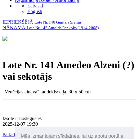
Reģistrācija izsolei / Autorizācija
Latviski
English
IEPRIEKŠĒJĀ
Lote Nr. 140 Guntars Sietiņš
NĀKAMĀ
Lote Nr. 142 Arnolds Pankoks (1914-2008)
.
Lote Nr. 141 Amedeo Alzeni (?)
vai sekotājs
"Venēcijas ainava", audekls/ eļļa, 30 x 50 cm
Izsole ir noslēgusies
2025-12-07 19:30
Pārlādēt lapu
Mēs izmantojam sīkdatnes, lai uzlabotu portāla