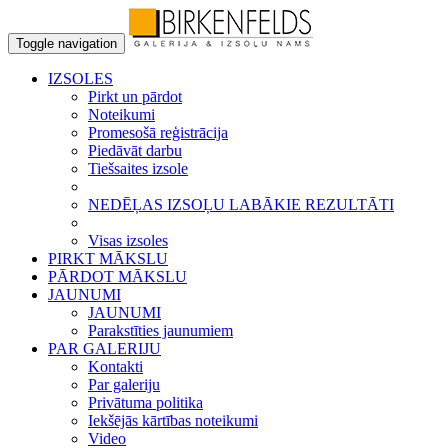
Toggle navigation
IZSOLES
Pirkt un pārdot
Noteikumi
Promesošā reģistrācija
Piedāvāt darbu
Tiešsaites izsole
NEDĒĻAS IZSOĻU LABĀKIE REZULTĀTI
Visas izsoles
PIRKT MĀKSLU
PĀRDOT MĀKSLU
JAUNUMI
JAUNUMI
Parakstīties jaunumiem
PAR GALERIJU
Kontakti
Par galeriju
Privātuma politika
Iekšējās kārtības noteikumi
Video