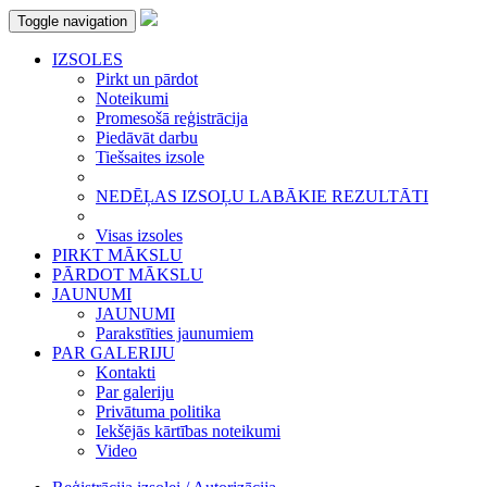
Toggle navigation
IZSOLES
Pirkt un pārdot
Noteikumi
Promesošā reģistrācija
Piedāvāt darbu
Tiešsaites izsole
NEDĒĻAS IZSOĻU LABĀKIE REZULTĀTI
Visas izsoles
PIRKT MĀKSLU
PĀRDOT MĀKSLU
JAUNUMI
JAUNUMI
Parakstīties jaunumiem
PAR GALERIJU
Kontakti
Par galeriju
Privātuma politika
Iekšējās kārtības noteikumi
Video