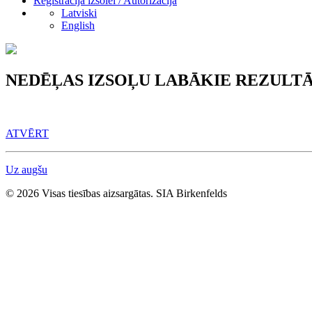
Reģistrācija izsolei / Autorizācija
Latviski
English
NEDĒĻAS IZSOĻU LABĀKIE REZULTĀ
ATVĒRT
Uz augšu
© 2026 Visas tiesības aizsargātas. SIA Birkenfelds