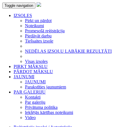
Toggle navigation
IZSOLES
Pirkt un pārdot
Noteikumi
Promesošā reģistrācija
Piedāvāt darbu
Tiešsaites izsole
NEDĒĻAS IZSOĻU LABĀKIE REZULTĀTI
Visas izsoles
PIRKT MĀKSLU
PĀRDOT MĀKSLU
JAUNUMI
JAUNUMI
Parakstīties jaunumiem
PAR GALERIJU
Kontakti
Par galeriju
Privātuma politika
Iekšējās kārtības noteikumi
Video