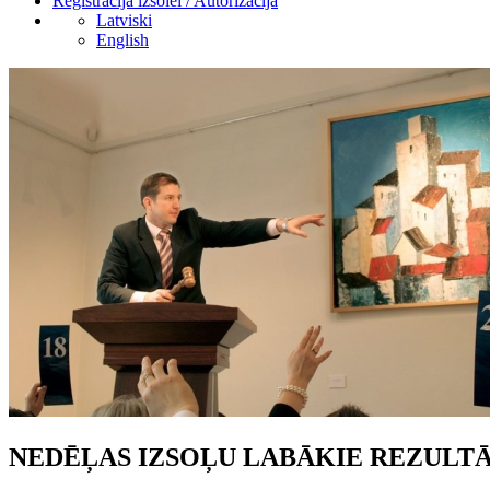
Reģistrācija izsolei / Autorizācija
Latviski
English
NEDĒĻAS IZSOĻU LABĀKIE REZULTĀ