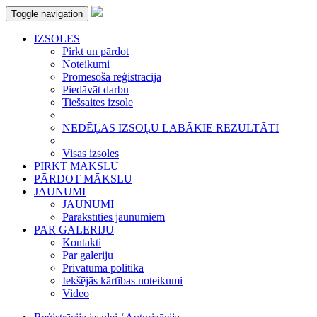
Toggle navigation
IZSOLES
Pirkt un pārdot
Noteikumi
Promesošā reģistrācija
Piedāvāt darbu
Tiešsaites izsole
NEDĒĻAS IZSOĻU LABĀKIE REZULTĀTI
Visas izsoles
PIRKT MĀKSLU
PĀRDOT MĀKSLU
JAUNUMI
JAUNUMI
Parakstīties jaunumiem
PAR GALERIJU
Kontakti
Par galeriju
Privātuma politika
Iekšējās kārtības noteikumi
Video