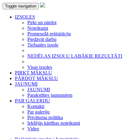
Toggle navigation
IZSOLES
Pirkt un pārdot
Noteikumi
Promesošā reģistrācija
Piedāvāt darbu
Tiešsaites izsole
NEDĒĻAS IZSOĻU LABĀKIE REZULTĀTI
Visas izsoles
PIRKT MĀKSLU
PĀRDOT MĀKSLU
JAUNUMI
JAUNUMI
Parakstīties jaunumiem
PAR GALERIJU
Kontakti
Par galeriju
Privātuma politika
Iekšējās kārtības noteikumi
Video