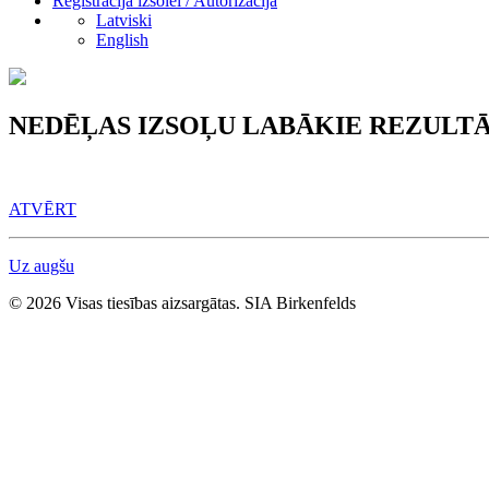
Reģistrācija izsolei / Autorizācija
Latviski
English
NEDĒĻAS IZSOĻU LABĀKIE REZULTĀ
ATVĒRT
Uz augšu
© 2026 Visas tiesības aizsargātas. SIA Birkenfelds