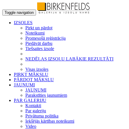
Toggle navigation
IZSOLES
Pirkt un pārdot
Noteikumi
Promesošā reģistrācija
Piedāvāt darbu
Tiešsaites izsole
NEDĒĻAS IZSOĻU LABĀKIE REZULTĀTI
Visas izsoles
PIRKT MĀKSLU
PĀRDOT MĀKSLU
JAUNUMI
JAUNUMI
Parakstīties jaunumiem
PAR GALERIJU
Kontakti
Par galeriju
Privātuma politika
Iekšējās kārtības noteikumi
Video