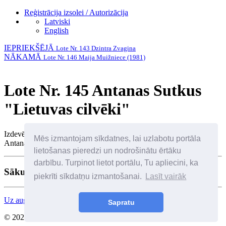
Reģistrācija izsolei / Autorizācija
Latviski
English
IEPRIEKŠĒJĀ
Lote Nr. 143 Dzintra Zvagina
NĀKAMĀ
Lote Nr. 146 Maija Muižniece (1981)
Lote Nr. 145 Antanas Sutkus
"Lietuvas cilvēki"
Izdevējs Kauņas foto galerija un Antana Sutkus Arhīvs, 160 lpp. ar
Mēs izmantojam sīkdatnes, lai uzlabotu portāla
Antana Sutkus zīmējumu, parakstu un datumu.
lietošanas pieredzi un nodrošinātu ērtāku
darbību. Turpinot lietot portālu, Tu apliecini, ka
Sākuma cena: 70 €
piekrīti sīkdatņu izmantošanai.
Lasīt vairāk
Uz augšu
Sapratu
© 2026 Visas tiesības aizsargātas. SIA Birkenfelds