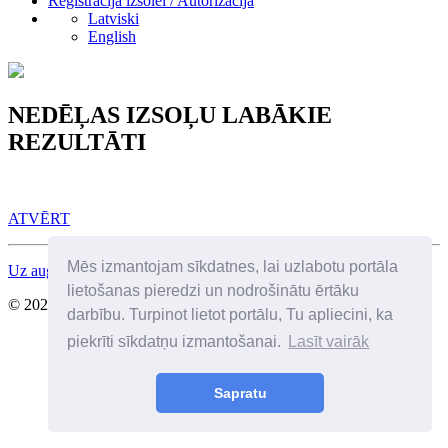
Reģistrācija izsolei / Autorizācija
Latviski
English
NEDĒĻAS IZSOĻU LABĀKIE
REZULTĀTI
ATVĒRT
Mēs izmantojam sīkdatnes, lai uzlabotu portāla
Uz augšu
lietošanas pieredzi un nodrošinātu ērtāku
© 2026 Visas tiesības aizsargātas. SIA Birkenfelds
darbību. Turpinot lietot portālu, Tu apliecini, ka
piekrīti sīkdatņu izmantošanai.
Lasīt vairāk
Sapratu