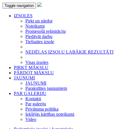
Toggle navigation
IZSOLES
Pirkt un pārdot
Noteikumi
Promesošā reģistrācija
Piedāvāt darbu
Tiešsaites izsole
NEDĒĻAS IZSOĻU LABĀKIE REZULTĀTI
Visas izsoles
PIRKT MĀKSLU
PĀRDOT MĀKSLU
JAUNUMI
JAUNUMI
Parakstīties jaunumiem
PAR GALERIJU
Kontakti
Par galeriju
Privātuma politika
Iekšējās kārtības noteikumi
Video