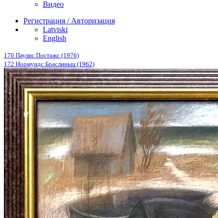
Видео
Регистрация / Авторизация
Latviski
English
170 Паулис Постажс (1976)
172 Нормундс Браслиньш (1962)