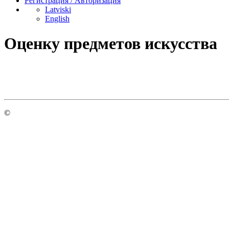
Регистрация / Авторизация
Latviski
English
Oценку предметов искусства
©