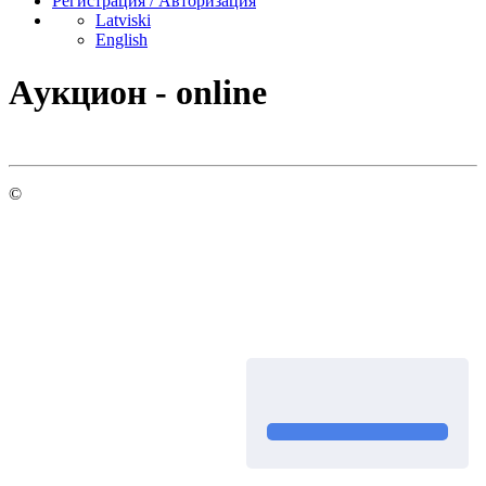
Регистрация / Авторизация
Latviski
English
Aукцион - online
©