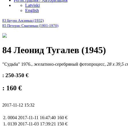
Регистрация / Авторизация
Latviski
English
83 Бруно Алсиньш (1932)
85 Петерис Смагиньш (1901-1970)
84 Леонид Тугалев (1945)
"
Судьба
" 1976.,
ж
елатино-серебряный фотопроцесс
,
28 x 39,5 
: 250-350 €
: 160 €
2017-11-12 15:32
2.
0004
2017-11-11 16:47:40
160 €
1.
0139
2017-11-03 17:39:21
150 €