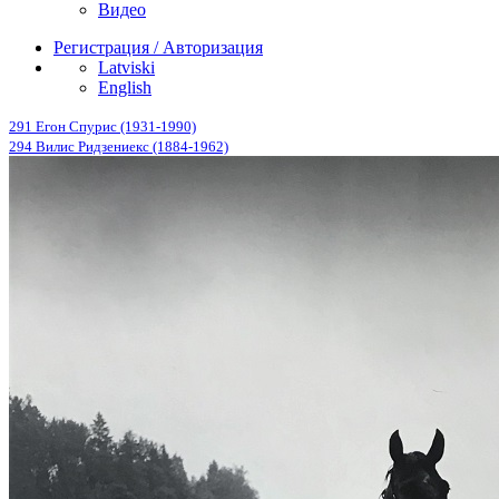
Видео
Регистрация / Авторизация
Latviski
English
291 Егон Спурис (1931-1990)
294 Вилис Ридзениекс (1884-1962)