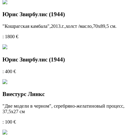
Юрис Звирбулис (1944)
"Кошрагская камбала",2013.г.,холст /масло,70x89,5 см.
: 1800 €
Юрис Звирбулис (1944)
: 400 €
Виестурс Линкс
"Две модели в черном", серебряно-желатиновый процесс,
37,5х27 см
: 100 €