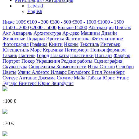
Регистрация / Авторизация
Latviski
English
Hиже 100€
€100 - 300
€300 - 500
€500 - 1000
€1000 - 1500
€1500 - 2000
€2000 - 5000
Больше €5000
Абстракция
Пейзаж
Акт
Акварель
Архитектура
Ар-деко
Машины
Дизайн
Животные
Подарки
Эротика
Фантастика
Фигуративное
Фотография
Графика
Книги
Иконы
Текстиль
Интерьер
Югендстиль
Море
Керамика
Натюрморт
Нонконформизм
Гавань
Пастель
Город
Плакаты
Пластинки
Поп-арт
Фарфор
Портрет
Покер
Украшения
Редкие работы
Сценография
Скульптура
Сюрреализм
Знаменитости
Игра
Cтекло
Серебро
Цветы
Улвис Албертс
Илмарс Блумбергс
Егил Розенберг
Суткус Антанас
Джемма Скулме
Майа Табака
Юрис Утанс
Эдгарс Винтерс
Юрис Звирбулис
: 100 €
: 70 €