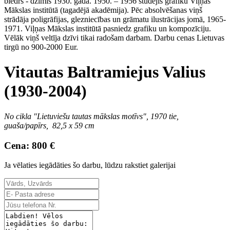
biedrs - dzimis 1930. gadā. 1950. – 1956 studējis grafiku Viļņas
Mākslas institūtā (tagadējā akadēmija). Pēc absolvēšanas viņš
strādāja poligrāfijas, glezniecības un grāmatu ilustrācijas jomā, 1965-
1971. Viļņas Mākslas institūtā pasniedz grafiku un kompozīciju.
Vēlāk viņš veltīja dzīvi tikai radošam darbam. Darbu cenas Lietuvas
tirgū no 900-2000 Eur.
Vitautas Baltramiejus Valius
(1930-2004)
No cikla "Lietuviešu tautas mākslas motīvs"
, 1970 tie,
guaša/papīrs, 82,5 x 59 cm
Cena: 800 €
Ja vēlaties iegādāties šo darbu, lūdzu rakstiet galerijai