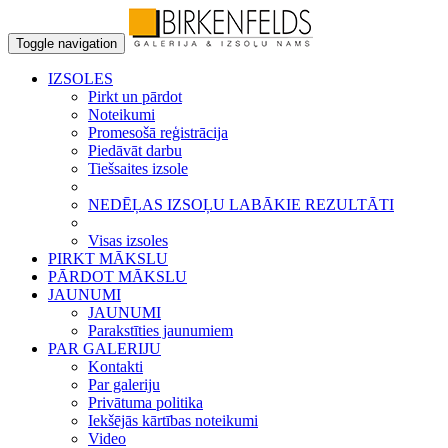
Toggle navigation
IZSOLES
Pirkt un pārdot
Noteikumi
Promesošā reģistrācija
Piedāvāt darbu
Tiešsaites izsole
NEDĒĻAS IZSOĻU LABĀKIE REZULTĀTI
Visas izsoles
PIRKT MĀKSLU
PĀRDOT MĀKSLU
JAUNUMI
JAUNUMI
Parakstīties jaunumiem
PAR GALERIJU
Kontakti
Par galeriju
Privātuma politika
Iekšējās kārtības noteikumi
Video