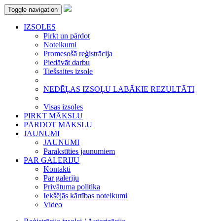
Toggle navigation
IZSOLES
Pirkt un pārdot
Noteikumi
Promesošā reģistrācija
Piedāvāt darbu
Tiešsaites izsole
NEDĒĻAS IZSOĻU LABĀKIE REZULTĀTI
Visas izsoles
PIRKT MĀKSLU
PĀRDOT MĀKSLU
JAUNUMI
JAUNUMI
Parakstīties jaunumiem
PAR GALERIJU
Kontakti
Par galeriju
Privātuma politika
Iekšējās kārtības noteikumi
Video