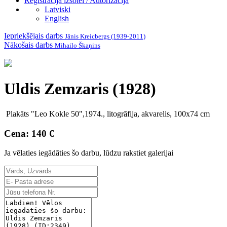
Reģistrācija izsolei / Autorizācija
Latviski
English
Iepriekšējais darbs
Jānis Kreicbergs (1939-2011)
Nākošais darbs
Mihailo Škaņins
Uldis Zemzaris (1928)
Plakāts "Leo Kokle 50",1974., litogrāfija, akvarelis, 100x74 cm
Cena: 140 €
Ja vēlaties iegādāties šo darbu, lūdzu rakstiet galerijai