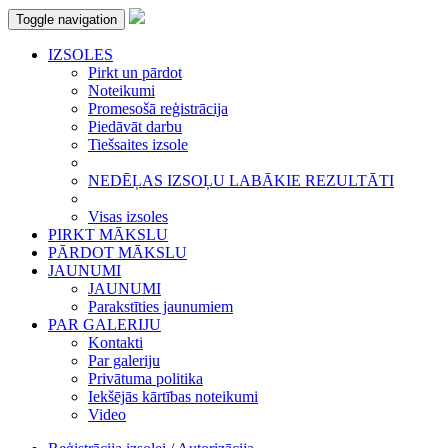
Toggle navigation
IZSOLES
Pirkt un pārdot
Noteikumi
Promesošā reģistrācija
Piedāvāt darbu
Tiešsaites izsole
NEDĒĻAS IZSOĻU LABĀKIE REZULTĀTI
Visas izsoles
PIRKT MĀKSLU
PĀRDOT MĀKSLU
JAUNUMI
JAUNUMI
Parakstīties jaunumiem
PAR GALERIJU
Kontakti
Par galeriju
Privātuma politika
Iekšējās kārtības noteikumi
Video