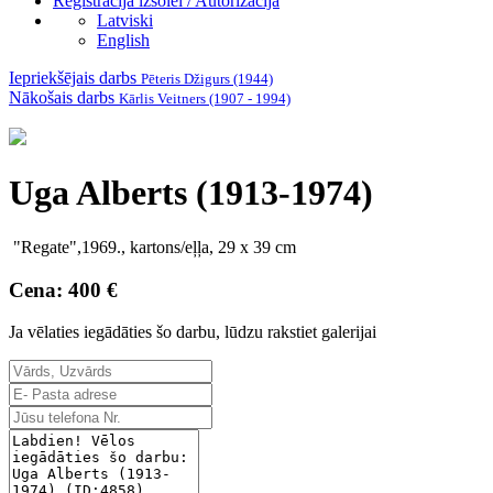
Reģistrācija izsolei / Autorizācija
Latviski
English
Iepriekšējais darbs
Pēteris Džigurs (1944)
Nākošais darbs
Kārlis Veitners (1907 - 1994)
Uga Alberts (1913-1974)
"Regate",1969., kartons/eļļa, 29 x 39 cm
Cena: 400 €
Ja vēlaties iegādāties šo darbu, lūdzu rakstiet galerijai