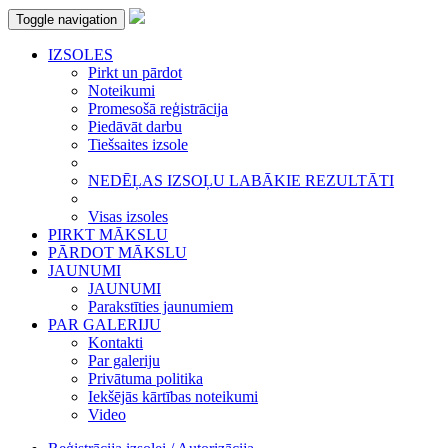
Toggle navigation
IZSOLES
Pirkt un pārdot
Noteikumi
Promesošā reģistrācija
Piedāvāt darbu
Tiešsaites izsole
NEDĒĻAS IZSOĻU LABĀKIE REZULTĀTI
Visas izsoles
PIRKT MĀKSLU
PĀRDOT MĀKSLU
JAUNUMI
JAUNUMI
Parakstīties jaunumiem
PAR GALERIJU
Kontakti
Par galeriju
Privātuma politika
Iekšējās kārtības noteikumi
Video