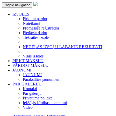
Toggle navigation
IZSOLES
Pirkt un pārdot
Noteikumi
Promesošā reģistrācija
Piedāvāt darbu
Tiešsaites izsole
NEDĒĻAS IZSOĻU LABĀKIE REZULTĀTI
Visas izsoles
PIRKT MĀKSLU
PĀRDOT MĀKSLU
JAUNUMI
JAUNUMI
Parakstīties jaunumiem
PAR GALERIJU
Kontakti
Par galeriju
Privātuma politika
Iekšējās kārtības noteikumi
Video