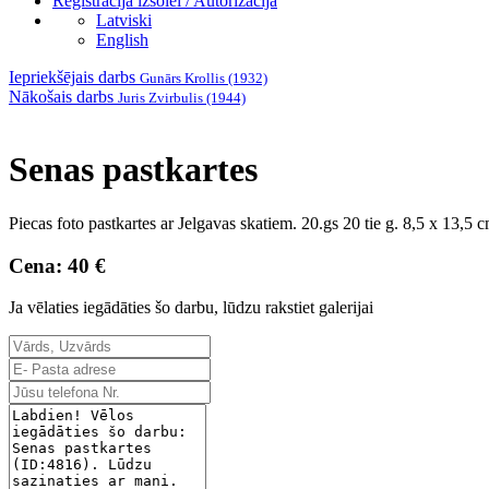
Reģistrācija izsolei / Autorizācija
Latviski
English
Iepriekšējais darbs
Gunārs Krollis (1932)
Nākošais darbs
Juris Zvirbulis (1944)
Senas pastkartes
Piecas foto pastkartes ar Jelgavas skatiem. 20.gs 20 tie g. 8,5 x 13,5 
Cena: 40 €
Ja vēlaties iegādāties šo darbu, lūdzu rakstiet galerijai