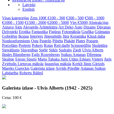
Reģistrācija izsolei / Autorizācija
Latviski
English
Visas kategorijas
Zem 100€
€100 - 300
€300 - 500
€500 - 1000
€1000 - 1500
€1500 - 2000
€2000 - 5000
Virs €5000
Abstrakcijas
Ainava
Akts
Akvarelis
Arhitektūra
Art Deko
Auto
Dizains
Dāvanas
Dzīvnieki
Erotika
Fantastika
Figūras
Fotomāksla
Grafika
Grāmatas
Gobelēns
Ikonas
Interjers
Jūgendstils
Jūra
Keramika
Klusā daba
Nonkonformisms
Osta
Pastelis
Pilsēta
Plakāti
Plates
Poparts
Porcelāns
Portrets
Pokers
Rotas
Reti darbi
Scenogrāfija
Skulptūra
Sirreālisms
Slavenības
Spēle
Stikls
Sudrabs
Ziedi
Ulvis Alberts
Ilmārs Blumbergs
Egils Rozenbergs
Sutkus Antanas
Džemma
Skulme
Egons Spuris
Maija Tabaka
Juris Utāns
Edgars Vinters
Juris
Zvirbulis
Lietuvas māksla
Igaunijas māksla
Krekli
Jānis Gleizds
Mareks Gureckis
Galerista izlase
Arvīds Priedīte
Antanas Sutkus
Labdarība
Roberts Bāliņš
Galerista izlase - Ulvis Alberts (1942 - 2025)
Cena: 100 €