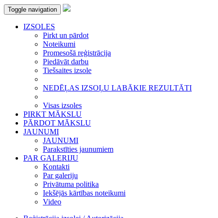
Toggle navigation
IZSOLES
Pirkt un pārdot
Noteikumi
Promesošā reģistrācija
Piedāvāt darbu
Tiešsaites izsole
NEDĒĻAS IZSOĻU LABĀKIE REZULTĀTI
Visas izsoles
PIRKT MĀKSLU
PĀRDOT MĀKSLU
JAUNUMI
JAUNUMI
Parakstīties jaunumiem
PAR GALERIJU
Kontakti
Par galeriju
Privātuma politika
Iekšējās kārtības noteikumi
Video