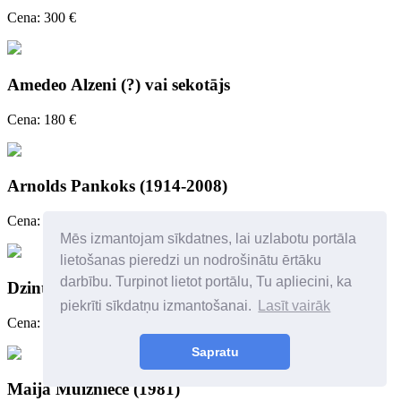
Cena: 300 €
Amedeo Alzeni (?) vai sekotājs
Cena: 180 €
Arnolds Pankoks (1914-2008)
Cena: 250 €
Mēs izmantojam sīkdatnes, lai uzlabotu portāla
lietošanas pieredzi un nodrošinātu ērtāku
darbību. Turpinot lietot portālu, Tu apliecini, ka
Dzintra Zvagina
piekrīti sīkdatņu izmantošanai.
Lasīt vairāk
Cena: 450 €
Sapratu
Maija Muižniece (1981)