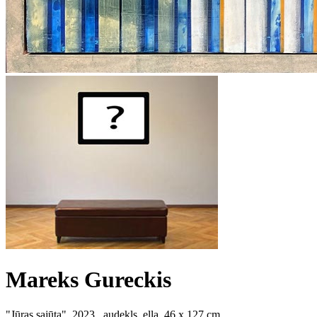
Mareks Gureckis
"Jūras sajūta", 2023., audekls, eļļa. 46 x 127 cm