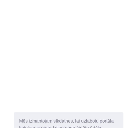
Mēs izmantojam sīkdatnes, lai uzlabotu portāla
lietošanas pieredzi un nodrošinātu ērtāku