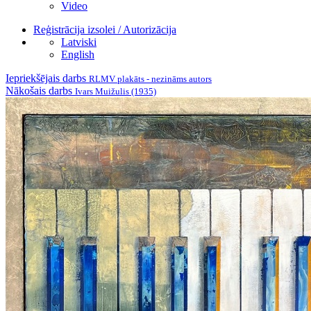
Video
Reģistrācija izsolei / Autorizācija
Latviski
English
Iepriekšējais darbs
RLMV plakāts - nezināms autors
Nākošais darbs
Ivars Muižulis (1935)