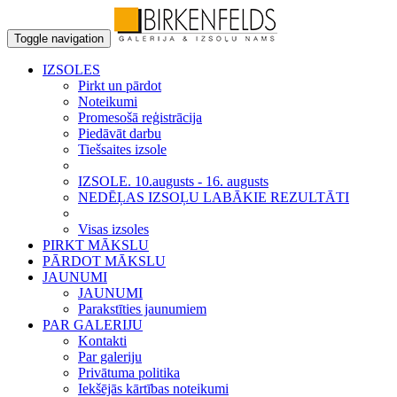
Toggle navigation
IZSOLES
Pirkt un pārdot
Noteikumi
Promesošā reģistrācija
Piedāvāt darbu
Tiešsaites izsole
IZSOLE. 10.augusts - 16. augusts
NEDĒĻAS IZSOĻU LABĀKIE REZULTĀTI
Visas izsoles
PIRKT MĀKSLU
PĀRDOT MĀKSLU
JAUNUMI
JAUNUMI
Parakstīties jaunumiem
PAR GALERIJU
Kontakti
Par galeriju
Privātuma politika
Iekšējās kārtības noteikumi