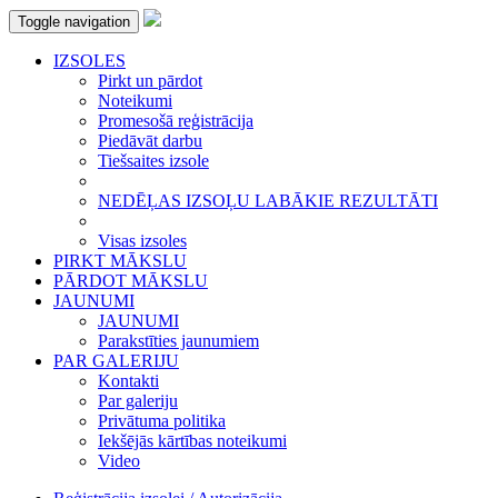
Toggle navigation
IZSOLES
Pirkt un pārdot
Noteikumi
Promesošā reģistrācija
Piedāvāt darbu
Tiešsaites izsole
NEDĒĻAS IZSOĻU LABĀKIE REZULTĀTI
Visas izsoles
PIRKT MĀKSLU
PĀRDOT MĀKSLU
JAUNUMI
JAUNUMI
Parakstīties jaunumiem
PAR GALERIJU
Kontakti
Par galeriju
Privātuma politika
Iekšējās kārtības noteikumi
Video