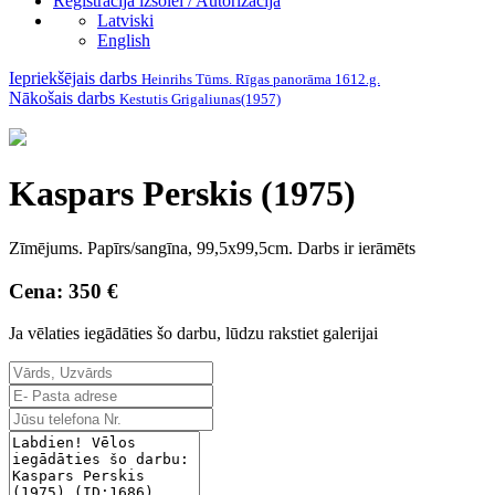
Reģistrācija izsolei / Autorizācija
Latviski
English
Iepriekšējais darbs
Heinrihs Tūms. Rīgas panorāma 1612.g.
Nākošais darbs
Kestutis Grigaliunas(1957)
Kaspars Perskis (1975)
Zīmējums. Papīrs/sangīna, 99,5x99,5cm. Darbs ir ierāmēts
Cena: 350 €
Ja vēlaties iegādāties šo darbu, lūdzu rakstiet galerijai