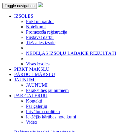
Toggle navigation
IZSOLES
Pirkt un pārdot
Noteikumi
Promesošā reģistrācija
Piedāvāt darbu
Tiešsaites izsole
NEDĒĻAS IZSOĻU LABĀKIE REZULTĀTI
Visas izsoles
PIRKT MĀKSLU
PĀRDOT MĀKSLU
JAUNUMI
JAUNUMI
Parakstīties jaunumiem
PAR GALERIJU
Kontakti
Par galeriju
Privātuma politika
Iekšējās kārtības noteikumi
Video