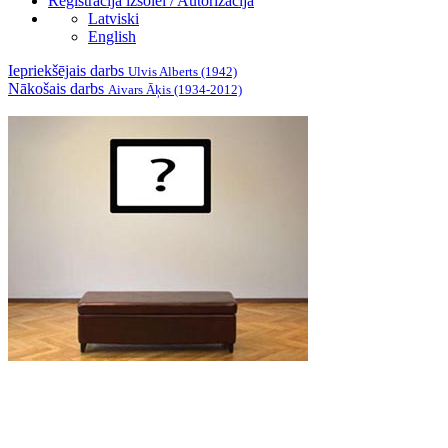
Reģistrācija izsolei / Autorizācija
Latviski
English
Iepriekšējais darbs
Ulvis Alberts (1942)
Nākošais darbs
Aivars Āķis (1934-2012)