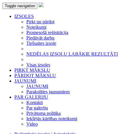
Toggle navigation
IZSOLES
Pirkt un pārdot
Noteikumi
Promesošā reģistrācija
Piedāvāt darbu
Tiešsaites izsole
NEDĒĻAS IZSOĻU LABĀKIE REZULTĀTI
Visas izsoles
PIRKT MĀKSLU
PĀRDOT MĀKSLU
JAUNUMI
JAUNUMI
Parakstīties jaunumiem
PAR GALERIJU
Kontakti
Par galeriju
Privātuma politika
Iekšējās kārtības noteikumi
Video