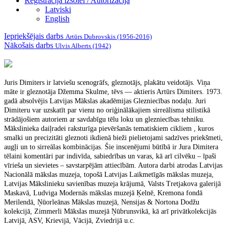
Reģistrācija izsolei / Autorizācija
Latviski
English
Iepriekšējais darbs
Artūrs Dubrovskis (1956-2016)
Nākošais darbs
Ulvis Alberts (1942)
Juris Dimiters ir latviešu scenogrāfs, gleznotājs, plakātu veidotājs. Viņa
māte ir gleznotāja Džemma Skulme, tēvs — aktieris Artūrs Dimiters. 1973.
gadā absolvējis Latvijas Mākslas akadēmijas Glezniecības nodaļu. Juri
Dimiteru var uzskatīt par vienu no oriģinālākajiem sirreālisma stilistikā
strādājošiem autoriem ar savdabīgu tēlu loku un glezniecības tehniku.
Mākslinieka daiļradei raksturīga pievēršanās tematiskiem cikliem , kuros
smalki un precizitāti gleznoti ikdienā bieži pielietojami sadzīves priekšmeti,
augļi un to sirreālas kombinācijas. Šie inscenējumi būtībā ir Jura Dimitera
tēlaini komentāri par indivīda, sabiedrības un varas, kā arī cilvēku – īpaši
vīrieša un sievietes – savstarpējām attiecībām. Autora darbi atrodas Latvijas
Nacionālā mākslas muzeja, topošā Latvijas Laikmetīgās mākslas muzeja,
Latvijas Mākslinieku savienības muzeja krājumā, Valsts Tretjakova galerijā
Maskavā, Ludviga Modernās mākslas muzejā Ķelnē, Kremona fondā
Merilendā, Ņūorleānas Mākslas muzejā, Nensijas & Nortona Dodžu
kolekcijā, Zimmerli Mākslas muzejā Ņūbrunsvikā, kā arī privātkolekcijās
Latvijā, ASV, Krievijā, Vācijā, Zviedrijā u.c.