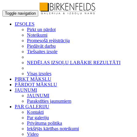
Toggle navigation
IZSOLES
Pirkt un pārdot
Noteikumi
Promesošā reģistrācija
Piedāvāt darbu
Tiešsaites izsole
NEDĒĻAS IZSOĻU LABĀKIE REZULTĀTI
Visas izsoles
PIRKT MĀKSLU
PĀRDOT MĀKSLU
JAUNUMI
JAUNUMI
Parakstīties jaunumiem
PAR GALERIJU
Kontakti
Par galeriju
Privātuma politika
Iekšējās kārtības noteikumi
Video