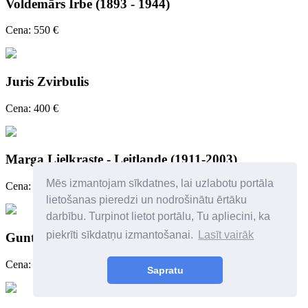
Voldemārs Irbe (1893 - 1944)
Cena: 550 €
Juris Zvirbulis
Cena: 400 €
Marga Lielkraste - Leitlande (1911-2003)
Mēs izmantojam sīkdatnes, lai uzlabotu portāla
Cena: 300 €
lietošanas pieredzi un nodrošinātu ērtāku
darbību. Turpinot lietot portālu, Tu apliecini, ka
piekrīti sīkdatņu izmantošanai.
Lasīt vairāk
Guntars Sietiņš
Cena: 300 €
Sapratu