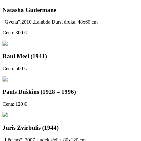
Natasha Gudermane
"Gvena",2010.,Lambda Durst druka, 48x60 cm
Cena: 300 €
Raul Meel (1941)
Cena: 500 €
Pauls Duškins (1928 – 1996)
Cena: 120 €
Juris Zvirbulis (1944)
"Lēciens", 2007, audekls/eļļa, 80x120 cm