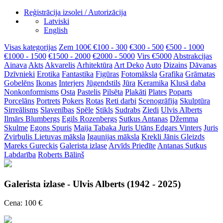
Reģistrācija izsolei / Autorizācija
Latviski
English
Visas kategorijas
Zem 100€
€100 - 300
€300 - 500
€500 - 1000
€1000 - 1500
€1500 - 2000
€2000 - 5000
Virs €5000
Abstrakcijas
Ainava
Akts
Akvarelis
Arhitektūra
Art Deko
Auto
Dizains
Dāvanas
Dzīvnieki
Erotika
Fantastika
Figūras
Fotomāksla
Grafika
Grāmatas
Gobelēns
Ikonas
Interjers
Jūgendstils
Jūra
Keramika
Klusā daba
Nonkonformisms
Osta
Pastelis
Pilsēta
Plakāti
Plates
Poparts
Porcelāns
Portrets
Pokers
Rotas
Reti darbi
Scenogrāfija
Skulptūra
Sirreālisms
Slavenības
Spēle
Stikls
Sudrabs
Ziedi
Ulvis Alberts
Ilmārs Blumbergs
Egils Rozenbergs
Sutkus Antanas
Džemma
Skulme
Egons Spuris
Maija Tabaka
Juris Utāns
Edgars Vinters
Juris
Zvirbulis
Lietuvas māksla
Igaunijas māksla
Krekli
Jānis Gleizds
Mareks Gureckis
Galerista izlase
Arvīds Priedīte
Antanas Sutkus
Labdarība
Roberts Bāliņš
Galerista izlase - Ulvis Alberts (1942 - 2025)
Cena: 100 €