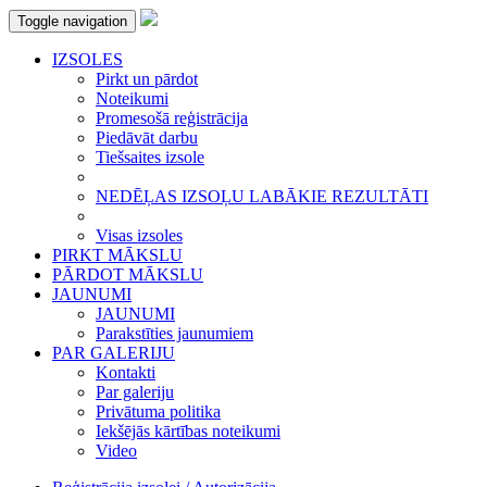
Toggle navigation
IZSOLES
Pirkt un pārdot
Noteikumi
Promesošā reģistrācija
Piedāvāt darbu
Tiešsaites izsole
NEDĒĻAS IZSOĻU LABĀKIE REZULTĀTI
Visas izsoles
PIRKT MĀKSLU
PĀRDOT MĀKSLU
JAUNUMI
JAUNUMI
Parakstīties jaunumiem
PAR GALERIJU
Kontakti
Par galeriju
Privātuma politika
Iekšējās kārtības noteikumi
Video