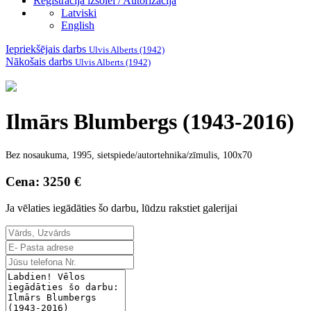
Reģistrācija izsolei / Autorizācija
Latviski
English
Iepriekšējais darbs
Ulvis Alberts (1942)
Nākošais darbs
Ulvis Alberts (1942)
Ilmārs Blumbergs (1943-2016)
Bez nosaukuma, 1995, sietspiede/autortehnika/zīmulis, 100x70
Cena: 3250 €
Ja vēlaties iegādāties šo darbu, lūdzu rakstiet galerijai