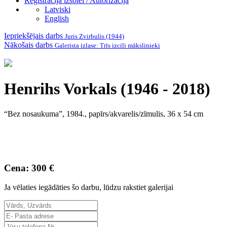
Reģistrācija izsolei / Autorizācija
Latviski
English
Iepriekšējais darbs
Juris Zvirbulis (1944)
Nākošais darbs
Galerista izlase: Trīs izcili mākslinieki
Henrihs Vorkals (1946 - 2018)
“Bez nosaukuma”, 1984., papīrs/akvarelis/zīmulis, 36 x 54 cm
Cena: 300 €
Ja vēlaties iegādāties šo darbu, lūdzu rakstiet galerijai