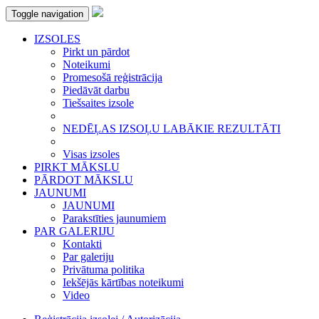
Toggle navigation
IZSOLES
Pirkt un pārdot
Noteikumi
Promesošā reģistrācija
Piedāvāt darbu
Tiešsaites izsole
NEDĒĻAS IZSOĻU LABĀKIE REZULTĀTI
Visas izsoles
PIRKT MĀKSLU
PĀRDOT MĀKSLU
JAUNUMI
JAUNUMI
Parakstīties jaunumiem
PAR GALERIJU
Kontakti
Par galeriju
Privātuma politika
Iekšējās kārtības noteikumi
Video