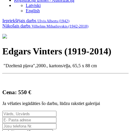
Reģistrācija izsolei / Autorizācija
Latviski
English
Iepriekšējais darbs
Ulvis Alberts (1942)
Nākošais darbs
Vilhelms Mihailovskis (1942-2018)
Edgars Vinters (1919-2014)
"Dzeltenā pļava",2000., kartons/eļļa, 65,5 x 88 cm
Cena: 550 €
Ja vēlaties iegādāties šo darbu, lūdzu rakstiet galerijai