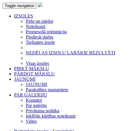
Toggle navigation
IZSOLES
Pirkt un pārdot
Noteikumi
Promesošā reģistrācija
Piedāvāt darbu
Tiešsaites izsole
NEDĒĻAS IZSOĻU LABĀKIE REZULTĀTI
Visas izsoles
PIRKT MĀKSLU
PĀRDOT MĀKSLU
JAUNUMI
JAUNUMI
Parakstīties jaunumiem
PAR GALERIJU
Kontakti
Par galeriju
Privātuma politika
Iekšējās kārtības noteikumi
Video