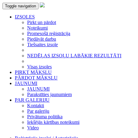
Toggle navigation
IZSOLES
Pirkt un pārdot
Noteikumi
Promesošā reģistrācija
Piedāvāt darbu
Tiešsaites izsole
NEDĒĻAS IZSOĻU LABĀKIE REZULTĀTI
Visas izsoles
PIRKT MĀKSLU
PĀRDOT MĀKSLU
JAUNUMI
JAUNUMI
Parakstīties jaunumiem
PAR GALERIJU
Kontakti
Par galeriju
Privātuma politika
Iekšējās kārtības noteikumi
Video