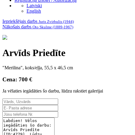
Reģistrācija izsolei / Autorizācija
Latviski
English
Iepriekšējais darbs
Juris Zvirbulis (1944)
Nākošais darbs
Oto Skulme (1889-1967)
Arvīds Priedīte
"Merilina"
, koks/eļļa, 55,5 x 46,5 cm
Cena: 700 €
Ja vēlaties iegādāties šo darbu, lūdzu rakstiet galerijai