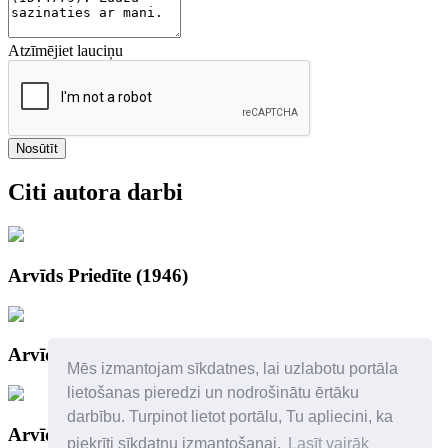
Atzīmējiet lauciņu
Nosūtīt
Citi autora darbi
Arvīds Priedīte (1946)
Arvīds Priedīte
Mēs izmantojam sīkdatnes, lai uzlabotu portāla
lietošanas pieredzi un nodrošinātu ērtāku
darbību. Turpinot lietot portālu, Tu apliecini, ka
Arvīds Priedīte (1946)
piekrīti sīkdatņu izmantošanai.
Lasīt vairāk