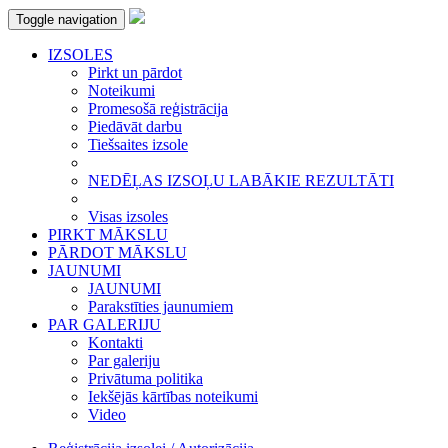
Toggle navigation
IZSOLES
Pirkt un pārdot
Noteikumi
Promesošā reģistrācija
Piedāvāt darbu
Tiešsaites izsole
NEDĒĻAS IZSOĻU LABĀKIE REZULTĀTI
Visas izsoles
PIRKT MĀKSLU
PĀRDOT MĀKSLU
JAUNUMI
JAUNUMI
Parakstīties jaunumiem
PAR GALERIJU
Kontakti
Par galeriju
Privātuma politika
Iekšējās kārtības noteikumi
Video