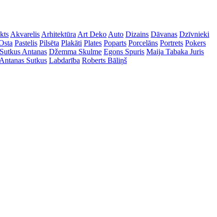
kts
Akvarelis
Arhitektūra
Art Deko
Auto
Dizains
Dāvanas
Dzīvnieki
Osta
Pastelis
Pilsēta
Plakāti
Plates
Poparts
Porcelāns
Portrets
Pokers
Sutkus Antanas
Džemma Skulme
Egons Spuris
Maija Tabaka
Juris
Antanas Sutkus
Labdarība
Roberts Bāliņš