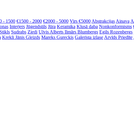
0 - 1500
€1500 - 2000
€2000 - 5000
Virs €5000
Abstrakcijas
Ainava
A
onas
Interjers
Jūgendstils
Jūra
Keramika
Klusā daba
Nonkonformisms
Stikls
Sudrabs
Ziedi
Ulvis Alberts
Ilmārs Blumbergs
Egils Rozenbergs
a
Krekli
Jānis Gleizds
Mareks Gureckis
Galerista izlase
Arvīds Priedīte