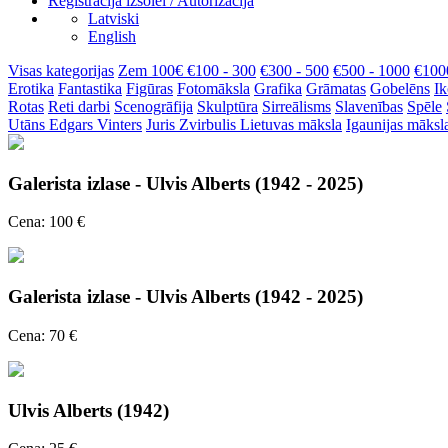
Reģistrācija izsolei / Autorizācija
Latviski
English
Visas kategorijas
Zem 100€
€100 - 300
€300 - 500
€500 - 1000
€100
Erotika
Fantastika
Figūras
Fotomāksla
Grafika
Grāmatas
Gobelēns
Ik
Rotas
Reti darbi
Scenogrāfija
Skulptūra
Sirreālisms
Slavenības
Spēle
Utāns
Edgars Vinters
Juris Zvirbulis
Lietuvas māksla
Igaunijas māksl
Galerista izlase - Ulvis Alberts (1942 - 2025)
Cena: 100 €
Galerista izlase - Ulvis Alberts (1942 - 2025)
Cena: 70 €
Ulvis Alberts (1942)