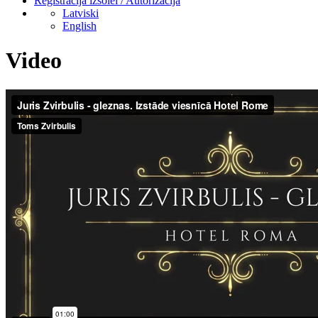
Reģistrācija izsolei / Autorizācija
Latviski
English
Video