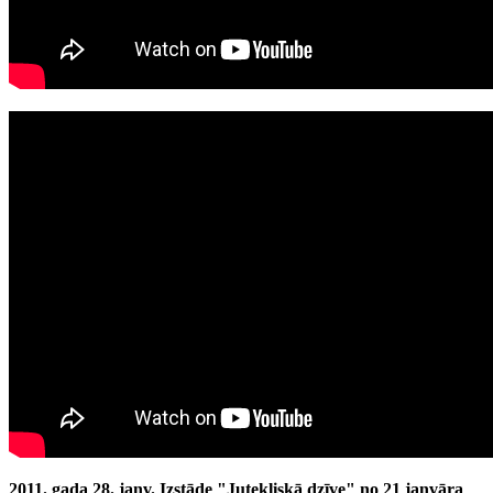
2011. gada 28. janv.
Izstāde "Jutekliskā dzīve" no 21 janvāra