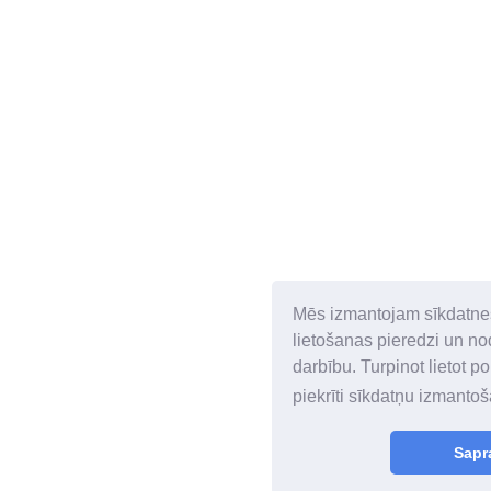
Mēs izmantojam sīkdatnes,
lietošanas pieredzi un no
darbību. Turpinot lietot po
piekrīti sīkdatņu izmanto
Sapr