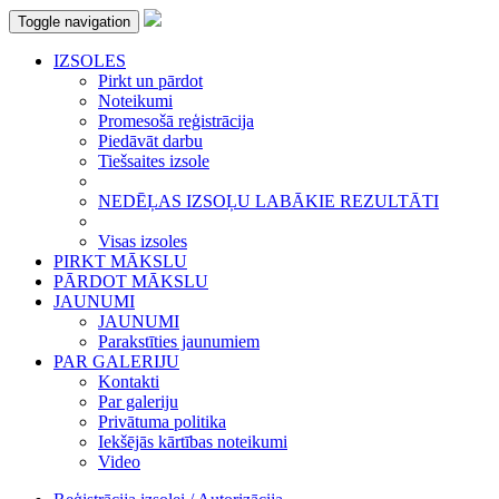
Toggle navigation
IZSOLES
Pirkt un pārdot
Noteikumi
Promesošā reģistrācija
Piedāvāt darbu
Tiešsaites izsole
NEDĒĻAS IZSOĻU LABĀKIE REZULTĀTI
Visas izsoles
PIRKT MĀKSLU
PĀRDOT MĀKSLU
JAUNUMI
JAUNUMI
Parakstīties jaunumiem
PAR GALERIJU
Kontakti
Par galeriju
Privātuma politika
Iekšējās kārtības noteikumi
Video