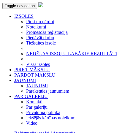
Toggle navigation
IZSOLES
Pirkt un pārdot
Noteikumi
Promesošā reģistrācija
Piedāvāt darbu
Tiešsaites izsole
NEDĒĻAS IZSOĻU LABĀKIE REZULTĀTI
Visas izsoles
PIRKT MĀKSLU
PĀRDOT MĀKSLU
JAUNUMI
JAUNUMI
Parakstīties jaunumiem
PAR GALERIJU
Kontakti
Par galeriju
Privātuma politika
Iekšējās kārtības noteikumi
Video