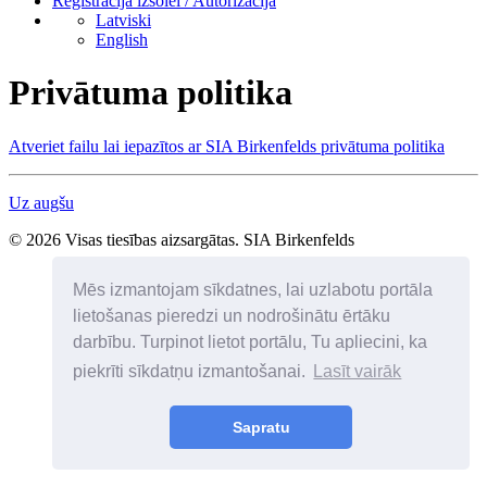
Reģistrācija izsolei / Autorizācija
Latviski
English
Privātuma politika
Atveriet failu lai iepazītos ar SIA Birkenfelds privātuma politika
Uz augšu
© 2026 Visas tiesības aizsargātas. SIA Birkenfelds
Mēs izmantojam sīkdatnes, lai uzlabotu portāla
lietošanas pieredzi un nodrošinātu ērtāku
darbību. Turpinot lietot portālu, Tu apliecini, ka
piekrīti sīkdatņu izmantošanai.
Lasīt vairāk
Sapratu