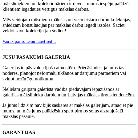
māksliniekiem un kolekcionāriem ir devusi mums iespēju palīdzēt
klientiem iegādāties vērtīgus mākslas darbus.
Mēs veidojam mūsdienu mākslas un vecmeistaru darbu kolekcijas,
sniedzam konsultācijas par mākslas darbu iegādi izsolēs. Sāciet
veidot savu kolekciju jau šodien!
Vairāk par šo tēmu lasiet šeit ..
JŪSU PASĀKUMI GALERIJĀ
Galerijas telpās valda īpaša atmosfēra. Priecāsimies, ja jums tas
noderēs, plānojot neformālu tikšanos ar darījumu partneriem vai
svinot nozīmīgu notikumu.
Nelielām grupām galerista vadībā piedāvājam iepazīšanos ar
galerijas mākslinieku darbiem un Latvijas mākslas tirgus tendencēm.
Ja jums līdz šim nav bijis saskares ar mākslas galerijām, atnāciet pie
mums, un mēs jums palīdzēsim spert pirmos soļus aizraujošajā
mākslas pasaulē.
GARANTIJAS