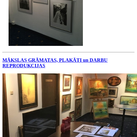
MĀKSLAS GRĀMATAS, PLAKĀTI un DARBU
REPRODUKCIJAS