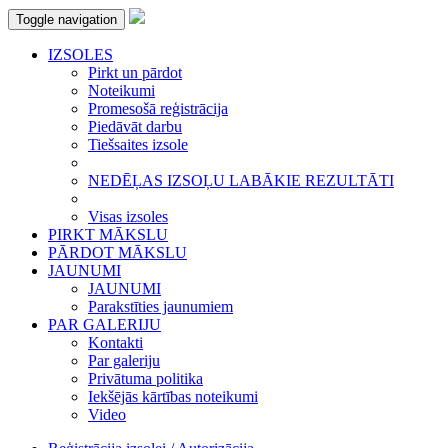
Toggle navigation
IZSOLES
Pirkt un pārdot
Noteikumi
Promesošā reģistrācija
Piedāvāt darbu
Tiešsaites izsole
NEDĒĻAS IZSOĻU LABĀKIE REZULTĀTI
Visas izsoles
PIRKT MĀKSLU
PĀRDOT MĀKSLU
JAUNUMI
JAUNUMI
Parakstīties jaunumiem
PAR GALERIJU
Kontakti
Par galeriju
Privātuma politika
Iekšējās kārtības noteikumi
Video