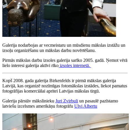
Galerija nodarbojas ar vecmeistaru un mūsdienu mākslas izstāžu un
izsoļu organizēšanu un mākslas darbu novērtēšanu.
Pirmās mākslas darbu izsoles galerija sarīko 2005. gadā. Ņemot vērā
lielo interesi galerija aktīvi rīko
izsoles internetā.
Kopš 2008. gada galerija Birkenfelds ir pirmā mākslas galerija
Latvijā, kas organizē nozīmīgas fotomākslas izstādes, liekot pamatus
fotogrāfijas komerciālai apritei Latvijas mākslas tirgū.
Galerija pārstāv mākslinieku
Juri Zvirbuli
un pasaulē pazīstamo
latviešu izcelsmes amerikāņu fotogrāfu
Ulvi Albertu