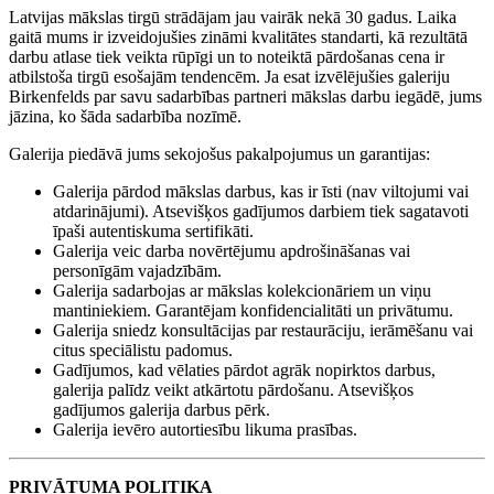
Latvijas mākslas tirgū strādājam jau vairāk nekā 30 gadus. Laika
gaitā mums ir izveidojušies zināmi kvalitātes standarti, kā rezultātā
darbu atlase tiek veikta rūpīgi un to noteiktā pārdošanas cena ir
atbilstoša tirgū esošajām tendencēm. Ja esat izvēlējušies galeriju
Birkenfelds par savu sadarbības partneri mākslas darbu iegādē, jums
jāzina, ko šāda sadarbība nozīmē.
Galerija piedāvā jums sekojošus pakalpojumus un garantijas:
Galerija pārdod mākslas darbus, kas ir īsti (nav viltojumi vai
atdarinājumi). Atsevišķos gadījumos darbiem tiek sagatavoti
īpaši autentiskuma sertifikāti.
Galerija veic darba novērtējumu apdrošināšanas vai
personīgām vajadzībām.
Galerija sadarbojas ar mākslas kolekcionāriem un viņu
mantiniekiem. Garantējam konfidencialitāti un privātumu.
Galerija sniedz konsultācijas par restaurāciju, ierāmēšanu vai
citus speciālistu padomus.
Gadījumos, kad vēlaties pārdot agrāk nopirktos darbus,
galerija palīdz veikt atkārtotu pārdošanu. Atsevišķos
gadījumos galerija darbus pērk.
Galerija ievēro autortiesību likuma prasības.
PRIVĀTUMA POLITIKA