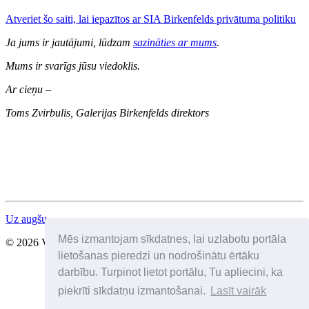
Atveriet šo saiti, lai iepazītos ar SIA Birkenfelds privātuma politiku
Ja jums ir jautājumi, lūdzam
sazināties ar mums
.
Mums ir svarīgs jūsu viedoklis.
Ar cieņu –
Toms Zvirbulis, Galerijas Birkenfelds direktors
Uz augšu
Mēs izmantojam sīkdatnes, lai uzlabotu portāla
© 2026 Visas tiesības aizsargātas. SIA Birkenfelds
lietošanas pieredzi un nodrošinātu ērtāku
darbību. Turpinot lietot portālu, Tu apliecini, ka
piekrīti sīkdatņu izmantošanai.
Lasīt vairāk