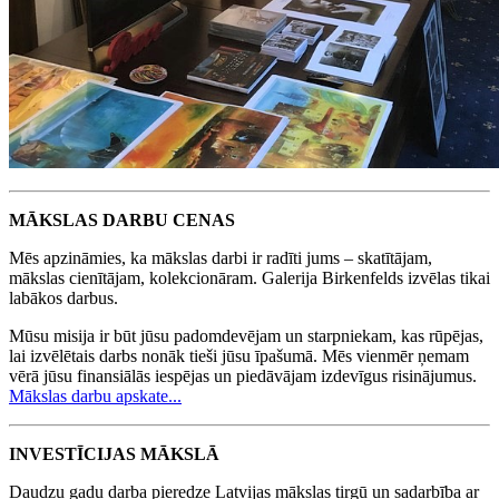
MĀKSLAS DARBU CENAS
Mēs apzināmies, ka mākslas darbi ir radīti jums – skatītājam,
mākslas cienītājam, kolekcionāram. Galerija Birkenfelds izvēlas tikai
labākos darbus.
Mūsu misija ir būt jūsu padomdevējam un starpniekam, kas rūpējas,
lai izvēlētais darbs nonāk tieši jūsu īpašumā. Mēs vienmēr ņemam
vērā jūsu finansiālās iespējas un piedāvājam izdevīgus risinājumus.
Mākslas darbu apskate...
INVESTĪCIJAS MĀKSLĀ
Daudzu gadu darba pieredze Latvijas mākslas tirgū un sadarbība ar