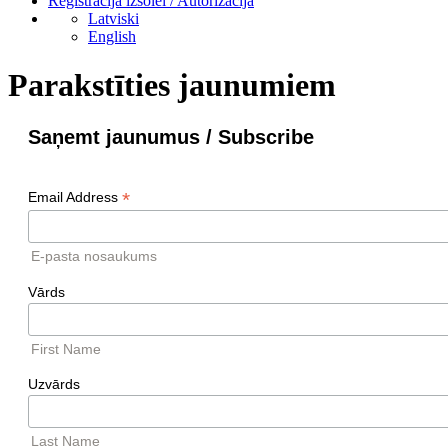
Reģistrācija izsolei / Autorizācija
Latviski
English
Parakstīties jaunumiem
Saņemt jaunumus / Subscribe
*
Email Address
E-pasta nosaukums
Vārds
First Name
Uzvārds
Last Name