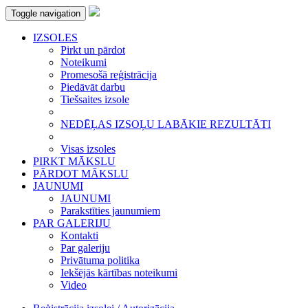
Toggle navigation
IZSOLES
Pirkt un pārdot
Noteikumi
Promesošā reģistrācija
Piedāvāt darbu
Tiešsaites izsole
NEDĒĻAS IZSOĻU LABĀKIE REZULTĀTI
Visas izsoles
PIRKT MĀKSLU
PĀRDOT MĀKSLU
JAUNUMI
JAUNUMI
Parakstīties jaunumiem
PAR GALERIJU
Kontakti
Par galeriju
Privātuma politika
Iekšējās kārtības noteikumi
Video