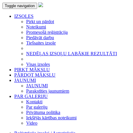
Toggle navigation
IZSOLES
Pirkt un pārdot
Noteikumi
Promesošā reģistrācija
Piedāvāt darbu
Tiešsaites izsole
NEDĒĻAS IZSOĻU LABĀKIE REZULTĀTI
Visas izsoles
PIRKT MĀKSLU
PĀRDOT MĀKSLU
JAUNUMI
JAUNUMI
Parakstīties jaunumiem
PAR GALERIJU
Kontakti
Par galeriju
Privātuma politika
Iekšējās kārtības noteikumi
Video