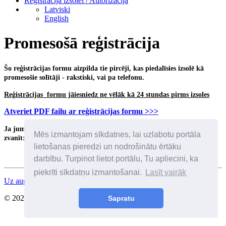
Reģistrācija izsolei / Autorizācija
Latviski
English
Promesošā reģistrācija
Šo reģistrācijas formu
aizpilda tie pircēji,
kas piedalīsies izsolē kā
promesošie solītāji - rakstiski, vai pa telefonu.
Reģistrācijas formu jāiesniedz ne vēlāk kā 24 stundas pirms izsoles
Atveriet PDF failu ar reģistrācijas formu >>>
Ja jums ir jautājumi par reģistrāciju vai izsoles darbiem, lūdzam
Mēs izmantojam sīkdatnes, lai uzlabotu portāla
zvanīt:
+371 29141605
lietošanas pieredzi un nodrošinātu ērtāku
darbību. Turpinot lietot portālu, Tu apliecini, ka
piekrīti sīkdatņu izmantošanai.
Lasīt vairāk
Uz augšu
© 2026 Visas tiesības aizsargātas. SIA Birkenfelds
Sapratu