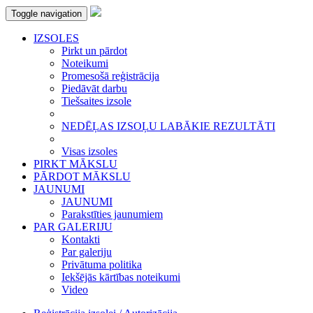
Toggle navigation
IZSOLES
Pirkt un pārdot
Noteikumi
Promesošā reģistrācija
Piedāvāt darbu
Tiešsaites izsole
NEDĒĻAS IZSOĻU LABĀKIE REZULTĀTI
Visas izsoles
PIRKT MĀKSLU
PĀRDOT MĀKSLU
JAUNUMI
JAUNUMI
Parakstīties jaunumiem
PAR GALERIJU
Kontakti
Par galeriju
Privātuma politika
Iekšējās kārtības noteikumi
Video