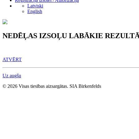
Reģistrācija izsolei / Autorizācija
Latviski
English
NEDĒĻAS IZSOĻU LABĀKIE REZULTĀ
ATVĒRT
Uz augšu
© 2026 Visas tiesības aizsargātas. SIA Birkenfelds