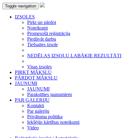
Toggle navigation
IZSOLES
Pirkt un pārdot
Noteikumi
Promesošā reģistrācija
Piedāvāt darbu
Tiešsaites izsole
NEDĒĻAS IZSOĻU LABĀKIE REZULTĀTI
Visas izsoles
PIRKT MĀKSLU
PĀRDOT MĀKSLU
JAUNUMI
JAUNUMI
Parakstīties jaunumiem
PAR GALERIJU
Kontakti
Par galeriju
Privātuma politika
Iekšējās kārtības noteikumi
Video