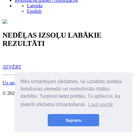
Reģistrācija izsolei / Autorizācija
Latviski
English
NEDĒĻAS IZSOĻU LABĀKIE
REZULTĀTI
ATVĒRT
Mēs izmantojam sīkdatnes, lai uzlabotu portāla
Uz augšu
lietošanas pieredzi un nodrošinātu ērtāku
© 2026 Visas tiesības aizsargātas. SIA Birkenfelds
darbību. Turpinot lietot portālu, Tu apliecini, ka
piekrīti sīkdatņu izmantošanai.
Lasīt vairāk
Sapratu