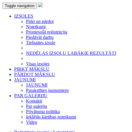
Toggle navigation
IZSOLES
Pirkt un pārdot
Noteikumi
Promesošā reģistrācija
Piedāvāt darbu
Tiešsaites izsole
NEDĒĻAS IZSOĻU LABĀKIE REZULTĀTI
Visas izsoles
PIRKT MĀKSLU
PĀRDOT MĀKSLU
JAUNUMI
JAUNUMI
Parakstīties jaunumiem
PAR GALERIJU
Kontakti
Par galeriju
Privātuma politika
Iekšējās kārtības noteikumi
Video